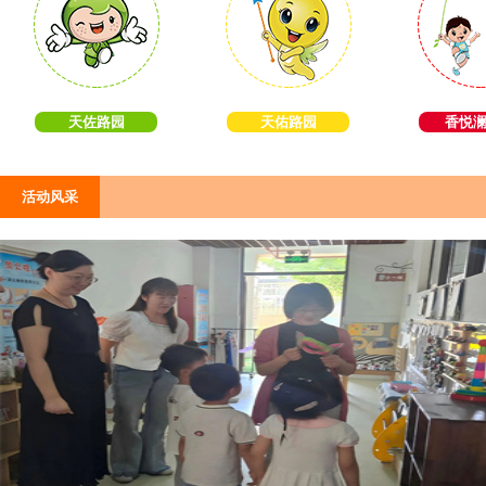
天佐路园
天佑路园
香悦
活动风采